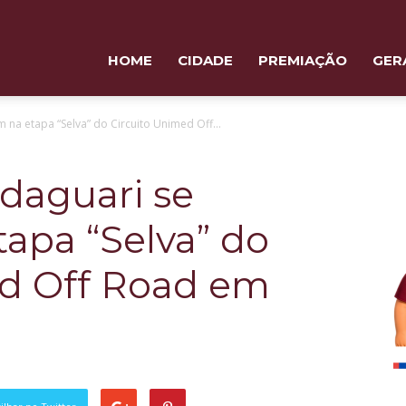
HOME
CIDADE
PREMIAÇÃO
GER
 na etapa “Selva” do Circuito Unimed Off...
daguari se
apa “Selva” do
ed Off Road em