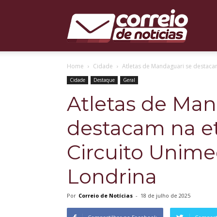
Correio
Home
Cidade
Atletas de Mandaguari se destacam
de
Cidade
Destaque
Geral
Atletas de Man
destacam na et
Notícias
Circuito Unim
Londrina
Por
Correio de Notícias
-
18 de julho de 2025