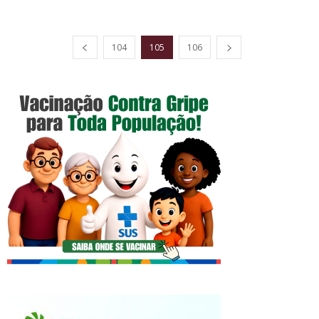
104
105
106