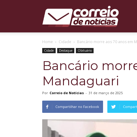
Correio
Home
Cidade
Bancário morre aos 70 anos em 
de
Cidade
Destaque
Obituário
Bancário morr
Mandaguari
Notícias
Por
Correio de Notícias
-
31 de março de 2025
Compartilhar no Facebook
Comparti