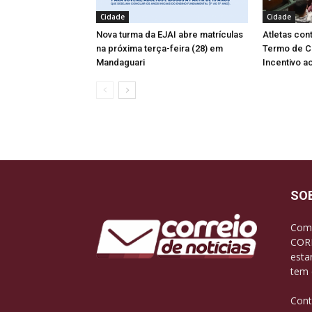
Cidade
Cidade
Nova turma da EJAI abre matrículas
Atletas co
na próxima terça-feira (28) em
Termo de C
Mandaguari
Incentivo a
SO
Com 
CORR
esta
tem 
Cont