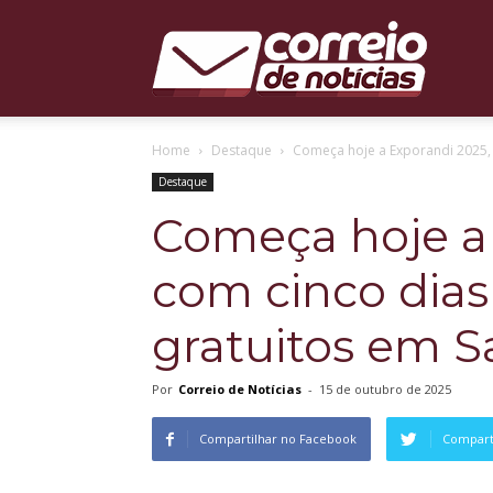
Correio
Home
Destaque
Começa hoje a Exporandi 2025, 
de
Destaque
Começa hoje a 
com cinco dia
Notícias
gratuitos em S
Por
Correio de Notícias
-
15 de outubro de 2025
Compartilhar no Facebook
Comparti