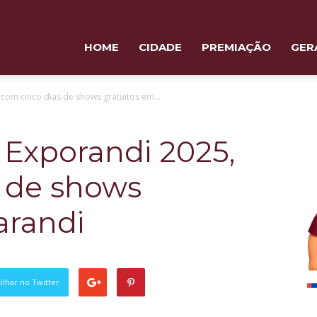
HOME
CIDADE
PREMIAÇÃO
GER
com cinco dias de shows gratuitos em...
Exporandi 2025,
s de shows
arandi
lhar no Twitter