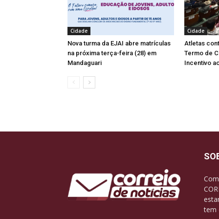
Cidade
Cidade
Nova turma da EJAI abre matrículas
Atletas co
na próxima terça-feira (28) em
Termo de C
Mandaguari
Incentivo a
SO
Com 
CORR
esta
tem 