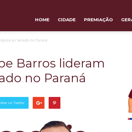
HOME
CIDADE
PREMIAÇÃO
GER
 disputa ao Senado no Paraná
ipe Barros lideram
nado no Paraná
lhar no Twitter