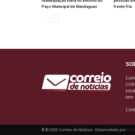
readequação viária no entorno do
pessoas em 
Paço Municipal de Mandaguari
frente fria
SO
Com 
CORR
esta
tem 
Cont
© © 2025 Correio de Notícias - Desenvolvido por
Outs