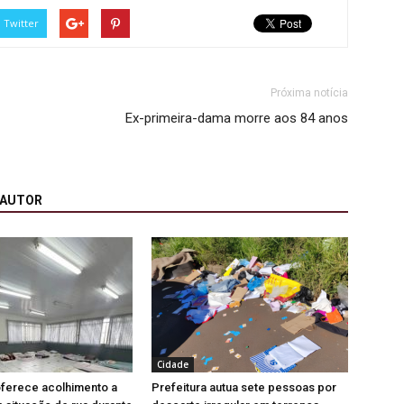
Twitter
Próxima notícia
Ex-primeira-dama morre aos 84 anos
 AUTOR
Cidade
oferece acolhimento a
Prefeitura autua sete pessoas por