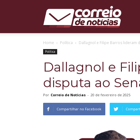
Correio
Home
Política
Dallagnol e Filipe Barros lideram
de
Política
Dallagnol e Fil
disputa ao Se
Notícias
Por
Correio de Notícias
-
20 de fevereiro de 2025
Compartilhar no Facebook
Comparti