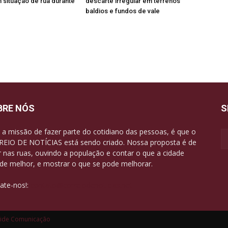
situação de rua durante
descarte irregular em terrenos
baldios e fundos de vale
BRE NÓS
S
a missão de fazer parte do cotidiano das pessoas, é que o
EIO DE NOTÍCIAS está sendo criado. Nossa proposta é de
r nas ruas, ouvindo a população e contar o que a cidade
de melhor, e mostrar o que se pode melhorar.
ate-nos!:
contato@correiodenoticias.net
ide Comunicação