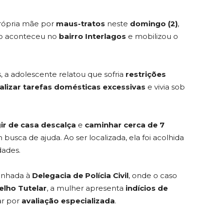
rópria mãe por
maus-tratos
neste
domingo (2)
,
aso aconteceu no
bairro Interlagos
e mobilizou o
 a adolescente relatou que sofria
restrições
alizar tarefas domésticas excessivas
e vivia sob
ir de casa descalça
e
caminhar cerca de 7
busca de ajuda. Ao ser localizada, ela foi acolhida
dades.
inhada à
Delegacia de Polícia Civil
, onde o caso
elho Tutelar
, a mulher apresenta
indícios de
ar por
avaliação especializada
.