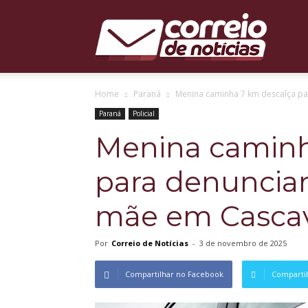
Correio
Home
Paraná
Menina caminha 7 km descalça pa
de
Paraná
Policial
Menina caminh
para denunciar
Notícias
mãe em Casca
Por
Correio de Notícias
-
3 de novembro de 2025
Compartilhar no Facebook
Compartil