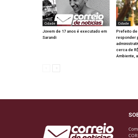
Cidade
Cidade
Jovem de 17 anos é executado em
Prefeito de
Sarandi
responder 
administrati
cerca de R$
Ambiente, 
SO
Com 
CORR