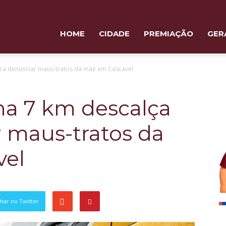
HOME
CIDADE
PREMIAÇÃO
GER
ra denunciar maus-tratos da mãe em Cascavel
a 7 km descalça
 maus-tratos da
vel
har no Twitter