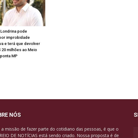
 Londrina pode
por improbidade
va e terá que devolver
 20 milhões ao Meio
aponta MP
BRE NÓS
S
a missão de fazer parte do cotidiano das pessoas, é que o
EIO DE NOTÍCIAS está sendo criado. Nossa proposta é de