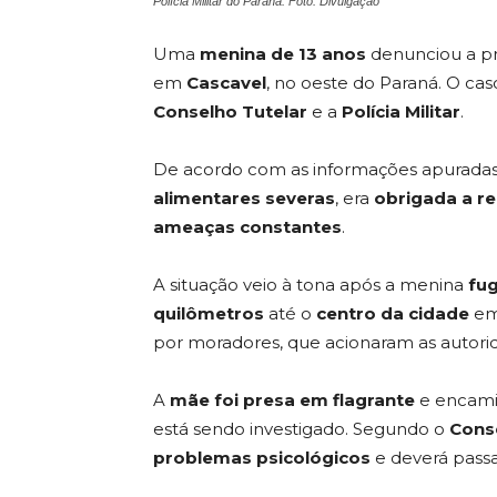
Polícia Militar do Paraná. Foto: Divulgação
Uma
menina de 13 anos
denunciou a p
em
Cascavel
, no oeste do Paraná. O c
Conselho Tutelar
e a
Polícia Militar
.
De acordo com as informações apuradas,
alimentares severas
, era
obrigada a re
ameaças constantes
.
A situação veio à tona após a menina
fug
quilômetros
até o
centro da cidade
em 
por moradores, que acionaram as autori
A
mãe foi presa em flagrante
e encam
está sendo investigado. Segundo o
Cons
problemas psicológicos
e deverá pass