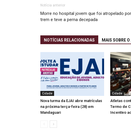
Notícia anterior
Morre no hospital jovem que foi atropelado po
trem e teve a perna decepada
NOTÍCIAS RELACIONADAS
MAIS SOBRE O
Cidade
Cidade
Nova turma da EJAI abre matrículas
Atletas co
na próxima terça-feira (28) em
Termo de C
Mandaguari
Incentivo a