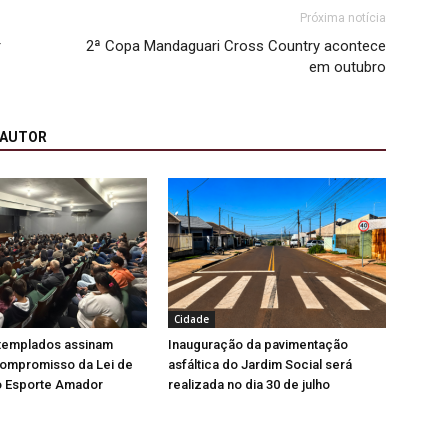
Próxima notícia
r
2ª Copa Mandaguari Cross Country acontece
em outubro
 AUTOR
Cidade
ntemplados assinam
Inauguração da pavimentação
ompromisso da Lei de
asfáltica do Jardim Social será
o Esporte Amador
realizada no dia 30 de julho