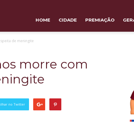
HOME
CIDADE
PREMIAÇÃO
GER
speita de meningite
nos morre com
ningite
lhar no Twitter