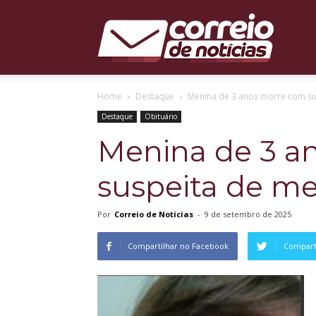
Correio
Home
Destaque
Menina de 3 anos morre com su
de
Destaque
Obituário
Menina de 3 a
suspeita de me
Notícias
Por
Correio de Notícias
-
9 de setembro de 2025
Compartilhar no Facebook
Comparti