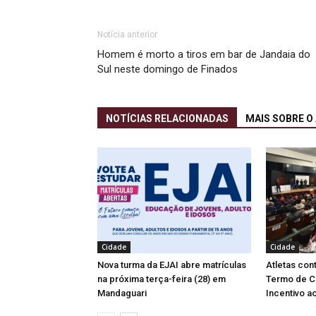
Notícia anterior
Homem é morto a tiros em bar de Jandaia do
Sul neste domingo de Finados
NOTÍCIAS RELACIONADAS
MAIS SOBRE O
Cidade
Cidade
Nova turma da EJAI abre matrículas
Atletas co
na próxima terça-feira (28) em
Termo de C
Mandaguari
Incentivo a