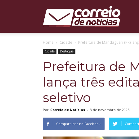
Correio
Home
Cidade
Prefeitura de Mandaguari (PR) lanç
de
Cidade
Destaque
Prefeitura de 
lança três edit
Notícias
seletivo
Por
Correio de Notícias
-
3 de novembro de 2025
Compartilhar no Facebook
Comparti