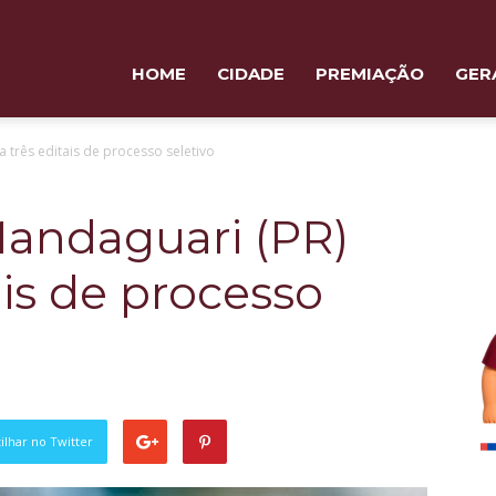
HOME
CIDADE
PREMIAÇÃO
GER
a três editais de processo seletivo
Mandaguari (PR)
ais de processo
lhar no Twitter