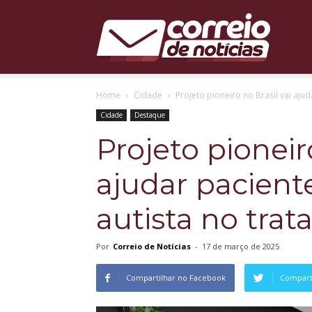
Correio
Home
Cidade
Projeto pioneiro no Brasil vai aju
de
Cidade
Destaque
Projeto pioneiro
ajudar pacient
Notícias
autista no tra
Por
Correio de Notícias
-
17 de março de 2025
Compartilhar no Facebook
Comparti