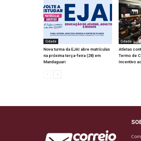
Cidade
Cidade
Nova turma da EJAI abre matrículas
Atletas co
na próxima terça-feira (28) em
Termo de C
Mandaguari
Incentivo a
SO
Com 