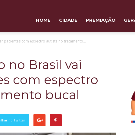
HOME
CIDADE
PREMIAÇÃO
GER
dar pacientes com espectro autista no tratamento...
 no Brasil vai
es com espectro
tamento bucal
lhar no Twitter