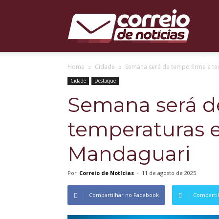
Correio
Home
Cidade
Semana será de tempo firme e t
de
Cidade
Destaque
Semana será d
temperaturas 
Notícias
Mandaguari
Por
Correio de Notícias
-
11 de agosto de 2025
Compartilhar no Facebook
Compartil