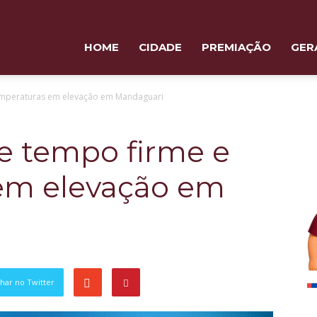
HOME
CIDADE
PREMIAÇÃO
GER
emperaturas em elevação em Mandaguari
e tempo firme e
em elevação em
har no Twitter