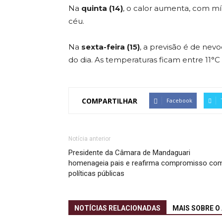
Na
quinta (14)
, o calor aumenta, com m
céu.
Na
sexta-feira (15)
, a previsão é de ne
do dia. As temperaturas ficam entre 11°C
COMPARTILHAR
Facebook
Notícia anterior
Presidente da Câmara de Mandaguari
homenageia pais e reafirma compromisso co
políticas públicas
NOTÍCIAS RELACIONADAS
MAIS SOBRE O