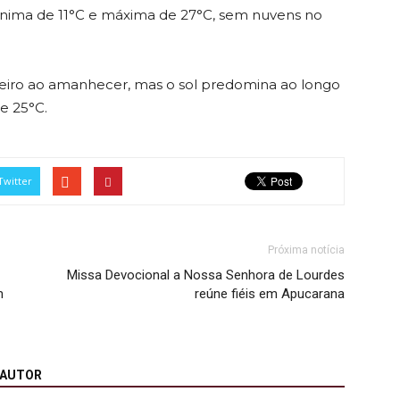
ínima de 11°C e máxima de 27°C, sem nuvens no
voeiro ao amanhecer, mas o sol predomina ao longo
 e 25°C.
Twitter
Próxima notícia
Missa Devocional a Nossa Senhora de Lourdes
m
reúne fiéis em Apucarana
 AUTOR