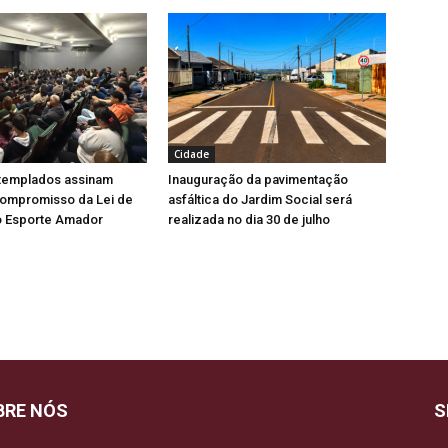
Cidade
ntemplados assinam
Inauguração da pavimentação
ompromisso da Lei de
asfáltica do Jardim Social será
o Esporte Amador
realizada no dia 30 de julho
BRE NÓS
S