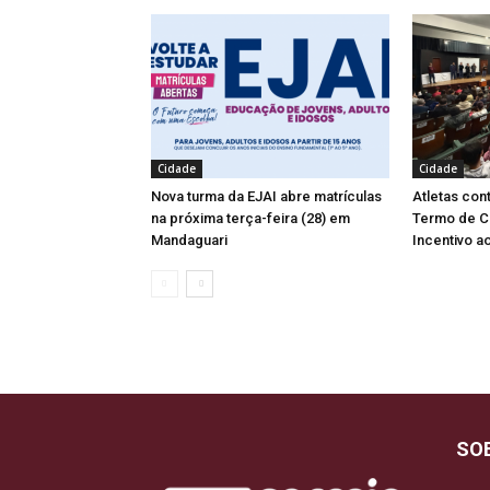
Cidade
Cidade
Nova turma da EJAI abre matrículas
Atletas co
na próxima terça-feira (28) em
Termo de C
Mandaguari
Incentivo a
SO