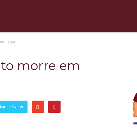
andaguari
eito morre em
har no Twitter