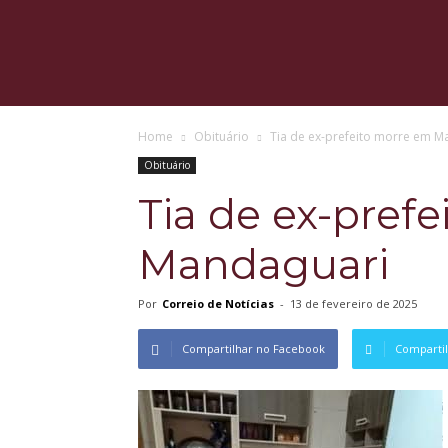
Home
Obituário
Tia de ex-prefeito morre em M
Obituário
Tia de ex-pref
Mandaguari
Por
Correio de Notícias
-
13 de fevereiro de 2025
Compartilhar no Facebook
Compartil