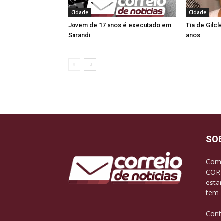
Cidade
Cidade
Jovem de 17 anos é executado em
Tia de Gilc
Sarandi
anos
SO
Com 
CORR
esta
tem 
Cont