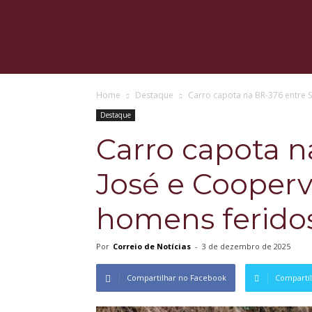
Home
Destaque
Carro capota na BR-376 entre S
Destaque
Carro capota n
José e Cooperva
homens ferido
Por
Correio de Notícias
-
3 de dezembro de 2025
Compartilhar no Facebook
Compartil