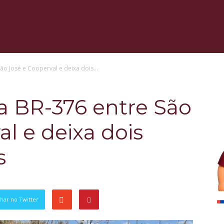
ão José e Cooperval e deixa dois...
a BR-376 entre São
l e deixa dois
s
har no Twitter