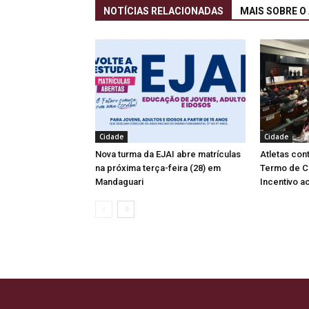
NOTÍCIAS RELACIONADAS
MAIS SOBRE O
Cidade
Cidade
Nova turma da EJAI abre matrículas
Atletas co
na próxima terça-feira (28) em
Termo de C
Mandaguari
Incentivo a