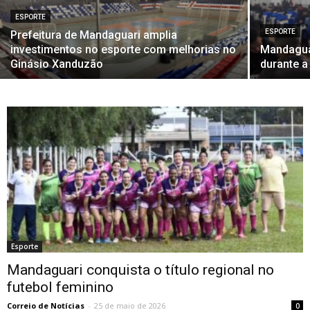
ESPORTE
ESPORTE
Prefeitura de Mandaguari amplia
investimentos no esporte com melhorias no
Mandagua
Ginásio Xanduzão
durante a
Esporte
Mandaguari conquista o título regional no
futebol feminino
Correio de Notícias
-
25 de maio de 2026
0