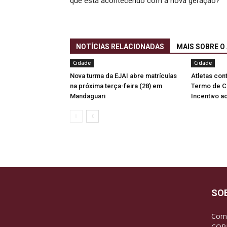
que está acontecendo com a nova geração?
NOTÍCIAS RELACIONADAS
MAIS SOBRE O
Cidade
Cidade
Nova turma da EJAI abre matrículas
Atletas co
na próxima terça-feira (28) em
Termo de C
Mandaguari
Incentivo a
SO
Com 
CORR