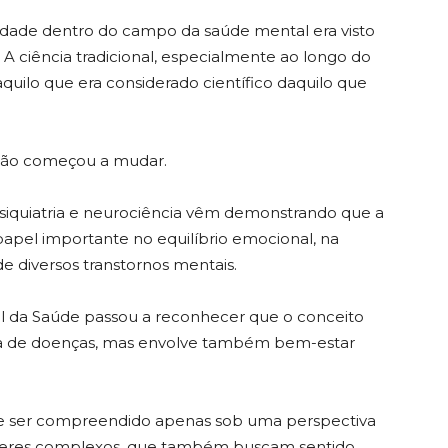
lidade dentro do campo da saúde mental era visto
A ciência tradicional, especialmente ao longo do
aquilo que era considerado científico daquilo que
visão começou a mudar.
 psiquiatria e neurociência vêm demonstrando que a
pel importante no equilíbrio emocional, na
e diversos transtornos mentais.
l da Saúde passou a reconhecer que o conceito
cia de doenças, mas envolve também bem-estar
ode ser compreendido apenas sob uma perspectiva
s seres complexos, que também buscam sentido,