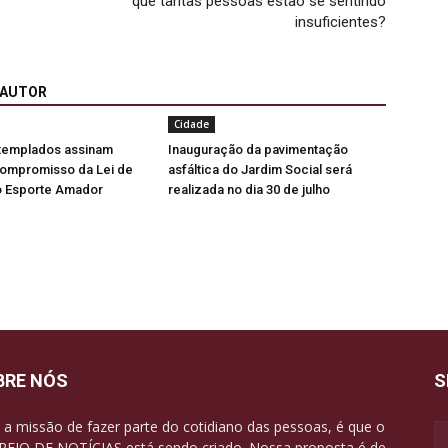
que tantas pessoas estão se sentindo
insuficientes?
 AUTOR
Cidade
ntemplados assinam
Inauguração da pavimentação
ompromisso da Lei de
asfáltica do Jardim Social será
o Esporte Amador
realizada no dia 30 de julho
BRE NÓS
S
a missão de fazer parte do cotidiano das pessoas, é que o
EIO DE NOTÍCIAS está sendo criado. Nossa proposta é de