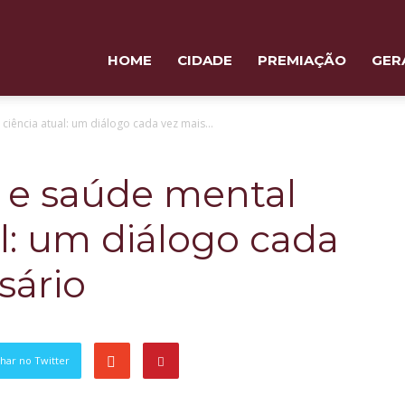
HOME
CIDADE
PREMIAÇÃO
GER
ciência atual: um diálogo cada vez mais...
e e saúde mental
al: um diálogo cada
sário
har no Twitter