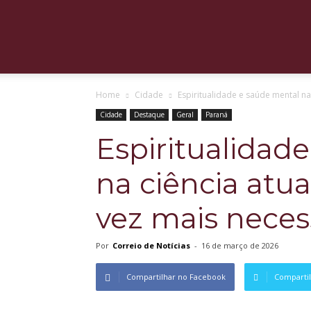
Correio
Home
Cidade
Espiritualidade e saúde mental na 
de
Cidade
Destaque
Geral
Paraná
Espiritualidad
na ciência atu
Notícias
vez mais neces
Por
Correio de Notícias
-
16 de março de 2026
Compartilhar no Facebook
Compartil