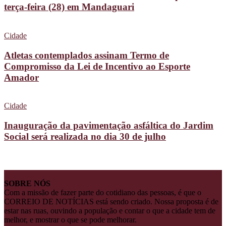
terça-feira (28) em Mandaguari
Cidade
Atletas contemplados assinam Termo de
Compromisso da Lei de Incentivo ao Esporte
Amador
Cidade
Inauguração da pavimentação asfáltica do Jardim
Social será realizada no dia 30 de julho
SOBRE NÓS
Com a missão de fazer parte do cotidiano das pessoas, é que o
CORREIO DE NOTÍCIAS está sendo criado. Nossa proposta é de
estar nas ruas, ouvindo a população e contar o que a cidade tem de
melhor, e mostrar o que se pode melhorar.