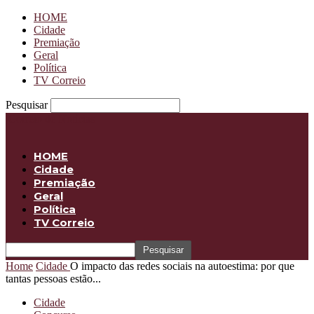
HOME
Cidade
Premiação
Geral
Política
TV Correio
Pesquisar
Correio de Notícias
HOME
Cidade
Premiação
Geral
Política
TV Correio
Home
Cidade
O impacto das redes sociais na autoestima: por que
tantas pessoas estão...
Cidade