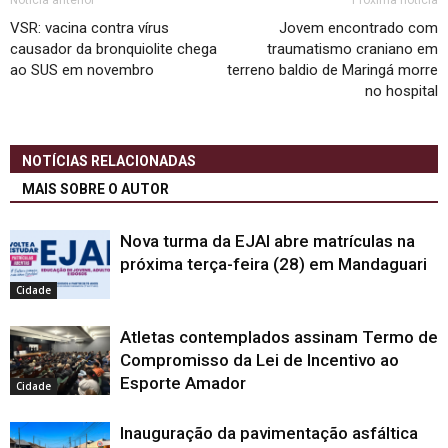
Notícia anterior
Próxima notícia
VSR: vacina contra vírus
Jovem encontrado com
causador da bronquiolite chega
traumatismo craniano em
ao SUS em novembro
terreno baldio de Maringá morre
no hospital
NOTÍCIAS RELACIONADAS
MAIS SOBRE O AUTOR
Nova turma da EJAI abre matrículas na
próxima terça-feira (28) em Mandaguari
Cidade
Atletas contemplados assinam Termo de
Compromisso da Lei de Incentivo ao
Esporte Amador
Cidade
Inauguração da pavimentação asfáltica