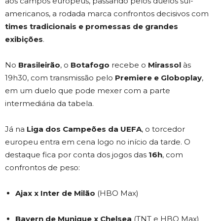
aos campos europeus, passando pelos duelos sul-
americanos, a rodada marca confrontos decisivos com
times tradicionais e promessas de grandes
exibições
.
No
Brasileirão
, o
Botafogo
recebe o
Mirassol
às
19h30, com transmissão pelo
Premiere e Globoplay
,
em um duelo que pode mexer com a parte
intermediária da tabela.
Já na
Liga dos Campeões da UEFA
, o torcedor
europeu entra em cena logo no início da tarde. O
destaque fica por conta dos jogos das
16h
, com
confrontos de peso:
Ajax x Inter de Milão
(HBO Max)
Bayern de Munique x Chelsea
(TNT e HBO Max)