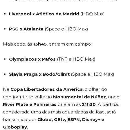
Liverpool x Atlético de Madrid
(HBO Max)
PSG x Atalanta
(Space e HBO Max)
Mais cedo, às
13h45
, entram em campo:
Olympiacos x Pafos
(TNT e HBO Max)
Slavia Praga x Bodo/Glimt
(Space e HBO Max)
Na
Copa Libertadores da América
, o olhar do
continente se volta ao
Monumental de Núñez
, onde
River Plate e Palmeiras
duelam às
21h30
. A partida,
considerada uma das mais aguardadas da fase, será
transmitida por
Globo, GEtv, ESPN, Disney+ e
Globoplay
.