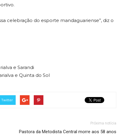
rtivo.
dessa celebração do esporte mandaguariense”, diz o
ialva e Sarandi
ialva e Quinta do Sol
Twitter
Próxima notícia
Pastora da Metodista Central morre aos 58 anos