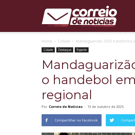
Correio
Home
Cidade
Mandaguarizão 2025 transforma o
de
Cidade
Destaque
Esporte
Mandaguarizão
o handebol em
Notícias
regional
Por
Correio de Notícias
-
13 de outubro de 2025
Compartilhar no Facebook
Comparti