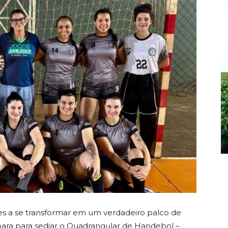
es a se transformar em um verdadeiro palco de
ara para sediar o Quadrangular de Handebol –