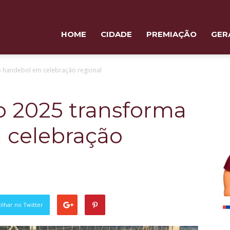
HOME
CIDADE
PREMIAÇÃO
GER
 handebol em celebração regional
 2025 transforma
 celebração
lhar no Twitter