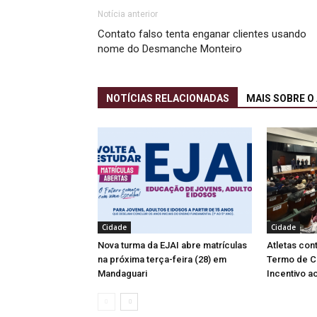
Notícia anterior
Contato falso tenta enganar clientes usando
nome do Desmanche Monteiro
NOTÍCIAS RELACIONADAS
MAIS SOBRE O
Cidade
Cidade
Nova turma da EJAI abre matrículas
Atletas co
na próxima terça-feira (28) em
Termo de C
Mandaguari
Incentivo a