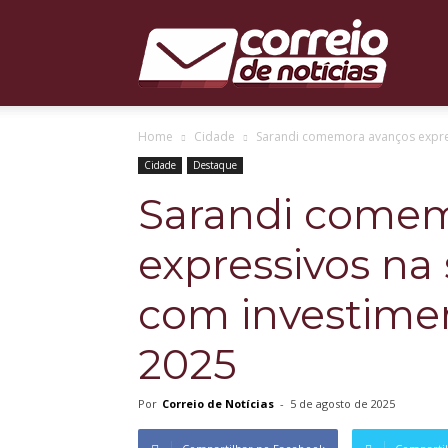
Correio
Home
Cidade
Sarandi comemora avanços expres
de
Cidade
Destaque
Sarandi comem
expressivos na
Notícias
com investimen
2025
Por
Correio de Notícias
-
5 de agosto de 2025