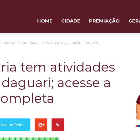
HOME
CIDADE
PREMIAÇÃO
GER
diárias em Mandaguari; acesse a programação completa
ia tem atividades
daguari; acesse a
completa
lhar no Twitter