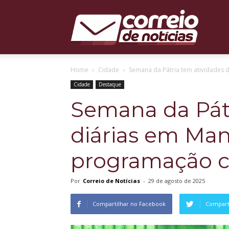
Correio
Home
Cidade
Semana da Pátria tem atividades 
de
Cidade
Destaque
Semana da Pátr
diárias em Man
Notícias
programação 
Por
Correio de Notícias
-
29 de agosto de 2025
Compartilhar no Facebook
Comparti