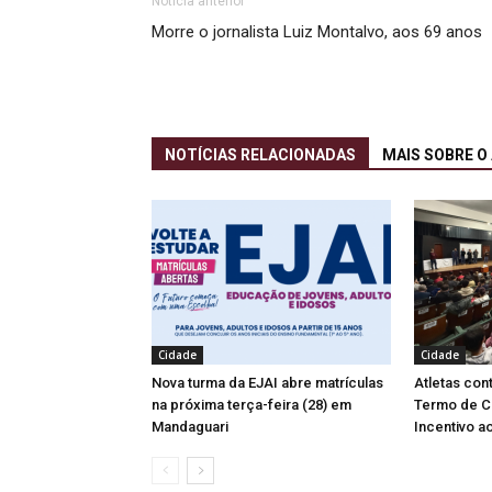
Notícia anterior
Morre o jornalista Luiz Montalvo, aos 69 anos
NOTÍCIAS RELACIONADAS
MAIS SOBRE O
Cidade
Cidade
Nova turma da EJAI abre matrículas
Atletas co
na próxima terça-feira (28) em
Termo de C
Mandaguari
Incentivo a