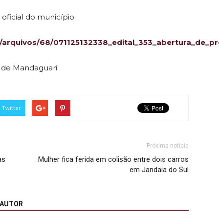
oficial do município:
/arquivos/68/071125132338_edital_353_abertura_de_pr
a de Mandaguari
Twitter
Próxima notícia
as
Mulher fica ferida em colisão entre dois carros
em Jandaia do Sul
 AUTOR