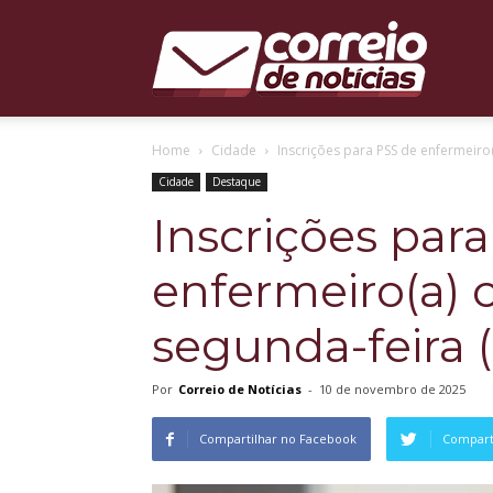
Correio
Home
Cidade
Inscrições para PSS de enfermeiro
de
Cidade
Destaque
Inscrições par
enfermeiro(a)
Notícias
segunda-feira (
Por
Correio de Notícias
-
10 de novembro de 2025
Compartilhar no Facebook
Comparti