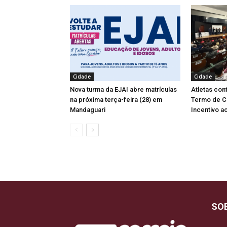
Cidade
Cidade
Nova turma da EJAI abre matrículas
Atletas co
na próxima terça-feira (28) em
Termo de C
Mandaguari
Incentivo a
SO