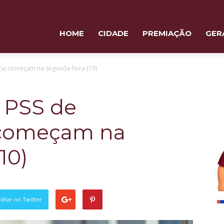
HOME
CIDADE
PREMIAÇÃO
GER
(a) começam na segunda-feira (10)
a PSS de
 começam na
10)
lhar no Twitter